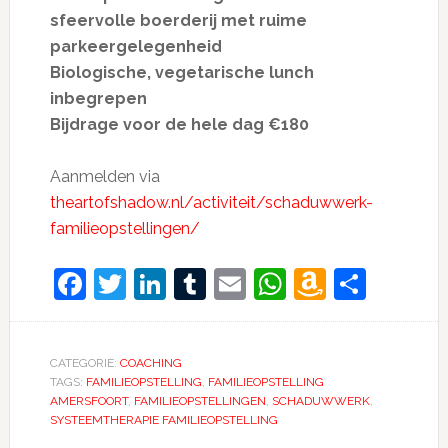
sfeervolle boerderij met ruime
parkeergelegenheid
Biologische, vegetarische lunch
inbegrepen
Bijdrage voor de hele dag €180
Aanmelden via
theartofshadow.nl/activiteit/schaduwwerk-
familieopstellingen/
Facebook
Twitter
LinkedIn
Tumblr
Email
WhatsApp
Amazon
Dele
Wish
List
CATEGORIE:
COACHING
TAGS:
FAMILIEOPSTELLING
,
FAMILIEOPSTELLING
AMERSFOORT
,
FAMILIEOPSTELLINGEN
,
SCHADUWWERK
,
SYSTEEMTHERAPIE FAMILIEOPSTELLING