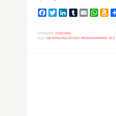
Facebook
Twitter
LinkedIn
Tumblr
Email
Wha
A
W
Li
CATEGORIE:
COACHING
TAGS:
NEURONLINGUÏSTISCH PROGRAMMEREN
,
NLP