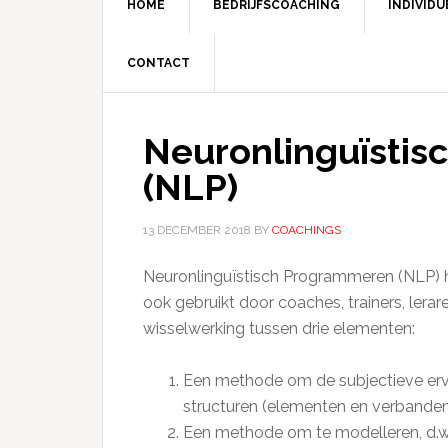
HOME
BEDRIJFSCOACHING
INDIVID
CONTACT
Neuronlinguïsti
(NLP)
13 DECEMBER 2018
BY
COACHINGS
Neuronlinguïstisch Programmeren (NLP) he
ook gebruikt door coaches, trainers, lerar
wisselwerking tussen drie elementen:
Een methode om de subjectieve erva
structuren (elementen en verbanden)
Een methode om te modelleren, d.w