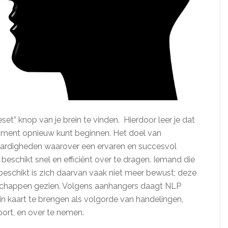
et” knop van je brein te vinden. Hierdoor leer je dat
oment opnieuw kunt beginnen. Het doel van
aardigheden waarover een ervaren en succesvol
beschikt snel en efficiënt over te dragen. Iemand die
eschikt is zich daarvan vaak niet meer bewust; deze
schappen gezien. Volgens aanhangers daagt NLP
 in kaart te brengen als volgorde van handelingen,
ort, en over te nemen.