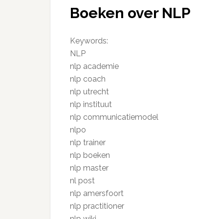
Boeken over NLP
Keywords:
NLP
nlp academie
nlp coach
nlp utrecht
nlp instituut
nlp communicatiemodel
nlpo
nlp trainer
nlp boeken
nlp master
nl post
nlp amersfoort
nlp practitioner
nlp wiki