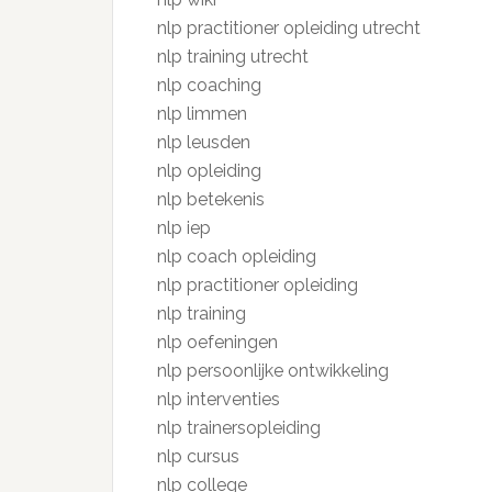
nlp practitioner opleiding utrecht
nlp training utrecht
nlp coaching
nlp limmen
nlp leusden
nlp opleiding
nlp betekenis
nlp iep
nlp coach opleiding
nlp practitioner opleiding
nlp training
nlp oefeningen
nlp persoonlijke ontwikkeling
nlp interventies
nlp trainersopleiding
nlp cursus
nlp college