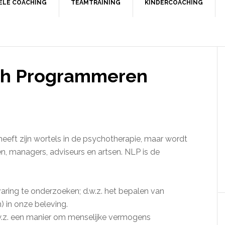
UELE COACHING
TEAMTRAINING
KINDERCOACHING
sch Programmeren
eft zijn wortels in de psychotherapie, maar wordt
en, managers, adviseurs en artsen. NLP is de
ring te onderzoeken; d.w.z. het bepalen van
 in onze beleving.
.z. een manier om menselijke vermogens