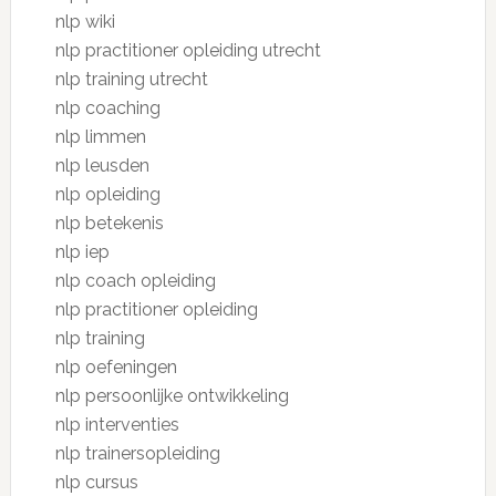
nlp wiki
nlp practitioner opleiding utrecht
nlp training utrecht
nlp coaching
nlp limmen
nlp leusden
nlp opleiding
nlp betekenis
nlp iep
nlp coach opleiding
nlp practitioner opleiding
nlp training
nlp oefeningen
nlp persoonlijke ontwikkeling
nlp interventies
nlp trainersopleiding
nlp cursus