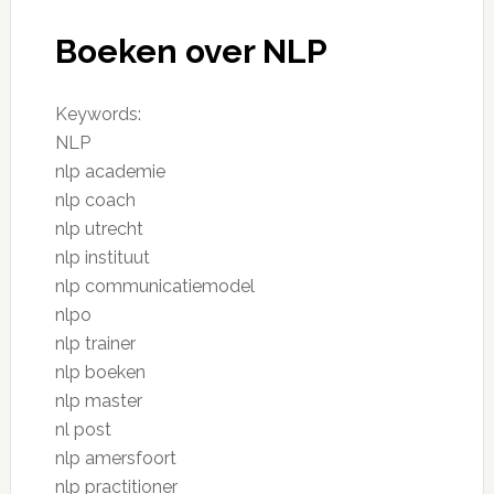
Boeken over NLP
Keywords:
NLP
nlp academie
nlp coach
nlp utrecht
nlp instituut
nlp communicatiemodel
nlpo
nlp trainer
nlp boeken
nlp master
nl post
nlp amersfoort
nlp practitioner