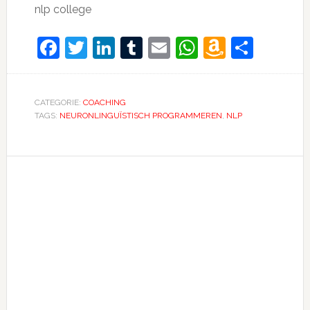
nlp college
Facebook
Twitter
LinkedIn
Tumblr
Email
WhatsApp
Amazon
Dele
Wish
List
CATEGORIE:
COACHING
TAGS:
NEURONLINGUÏSTISCH PROGRAMMEREN
,
NLP