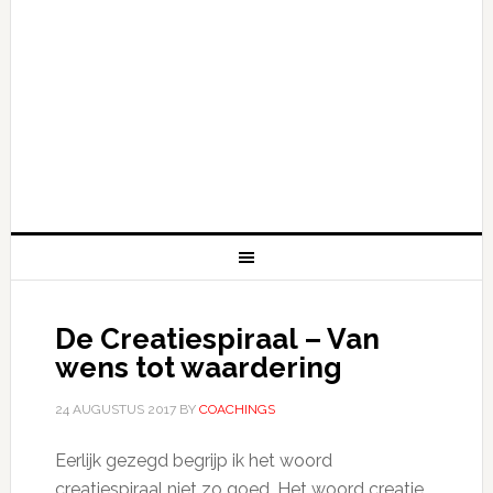
De Creatiespiraal – Van
wens tot waardering
24 AUGUSTUS 2017
BY
COACHINGS
Eerlijk gezegd begrijp ik het woord
creatiespiraal niet zo goed. Het woord creatie