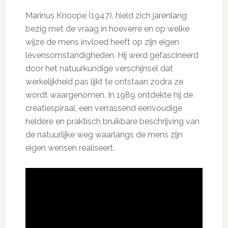
Marinus Knoope (1947), hield zich jarenlang
bezig met de vraag in hoeverre en op welke
wijze de mens invloed heeft op zijn eigen
levensomstandigheden. Hij werd gefascineerd
door het natuurkundige verschijnsel dat
werkelijkheid pas lijkt te ontstaan zodra ze
wordt waargenomen. In 1989 ontdekte hij de
creatiespiraal, een verrassend eenvoudige
heldere en praktisch bruikbare beschrijving van
de natuurlijke weg waarlangs de mens zijn
eigen wensen realiseert.