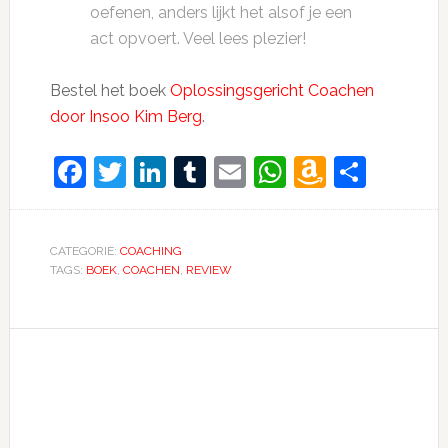
oefenen, anders lijkt het alsof je een
act opvoert. Veel lees plezier!
Bestel het boek
Oplossingsgericht Coachen
door Insoo Kim Berg
.
Facebook
Twitter
LinkedIn
Tumblr
Email
WhatsApp
Amazon
Dele
Wish
List
CATEGORIE:
COACHING
TAGS:
BOEK
,
COACHEN
,
REVIEW