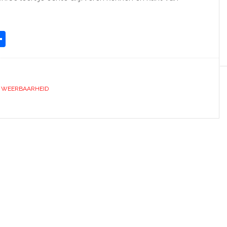
tsApp
mazon
Delen
ish
st
,
WEERBAARHEID