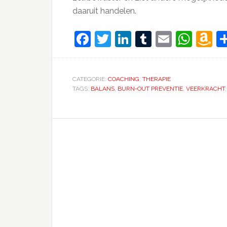
daaruit handelen.
Facebook
Twitter
LinkedIn
Tumblr
Email
Wha
A
W
Li
CATEGORIE:
COACHING
,
THERAPIE
TAGS:
BALANS
,
BURN-OUT PREVENTIE
,
VEERKRACHT