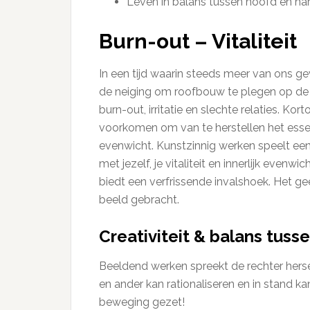
Leven in balans tussen hoofd en har
Burn-out – Vitaliteit
In een tijd waarin steeds meer van ons g
de neiging om roofbouw te plegen op de ei
burn-out, irritatie en slechte relaties. Ko
voorkomen om van te herstellen het essenti
evenwicht. Kunstzinnig werken speelt een
met jezelf, je vitaliteit en innerlijk even
biedt een verfrissende invalshoek. Het gee
beeld gebracht.
Creativiteit & balans tuss
Beeldend werken spreekt de rechter herse
en ander kan rationaliseren en in stand k
beweging gezet!